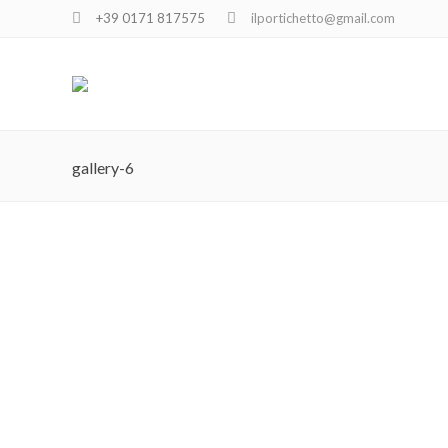
+39 0171 817575
ilportichetto@gmail.com
gallery-6