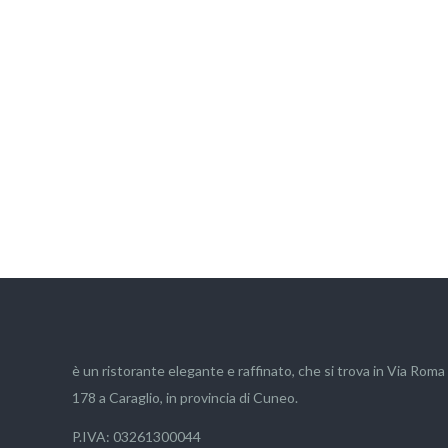
è un ristorante elegante e raffinato, che si trova in Via Roma
178 a Caraglio, in provincia di Cuneo.
P.IVA: 03261300044