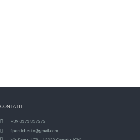
CONTATTI
+39 0171 817575
ilportichetto@gmail.com
Via Roma, 178 – 12023 Caraglio (CN)