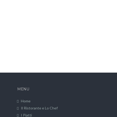
MENU
Home
Il Ristorante e Lo Chef
I Piatti